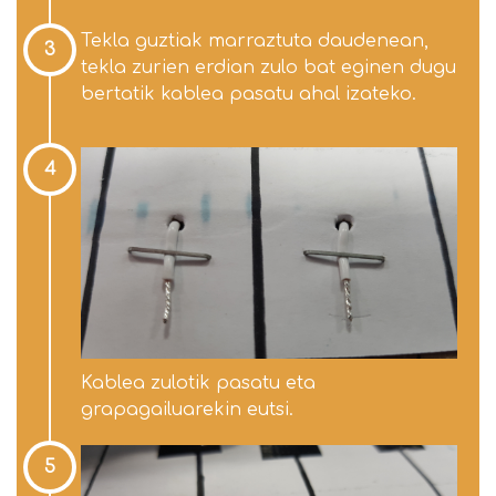
Tekla guztiak marraztuta daudenean,
3
tekla zurien erdian zulo bat eginen dugu
bertatik kablea pasatu ahal izateko.
4
Kablea zulotik pasatu eta
grapagailuarekin eutsi.
5