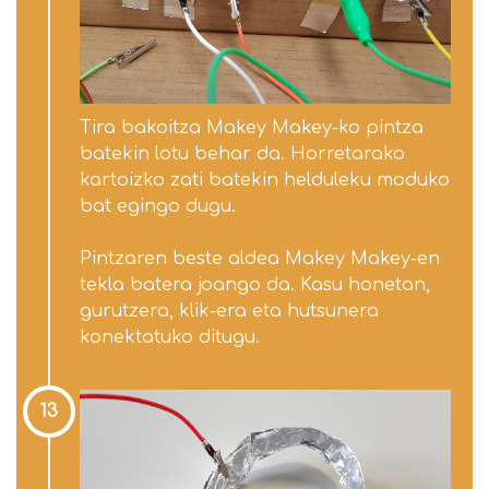
Tira bakoitza Makey Makey-ko pintza
batekin lotu behar da. Horretarako
kartoizko zati batekin helduleku moduko
bat egingo dugu.
Pintzaren beste aldea Makey Makey-en
tekla batera joango da. Kasu honetan,
gurutzera, klik-era eta hutsunera
konektatuko ditugu.
13