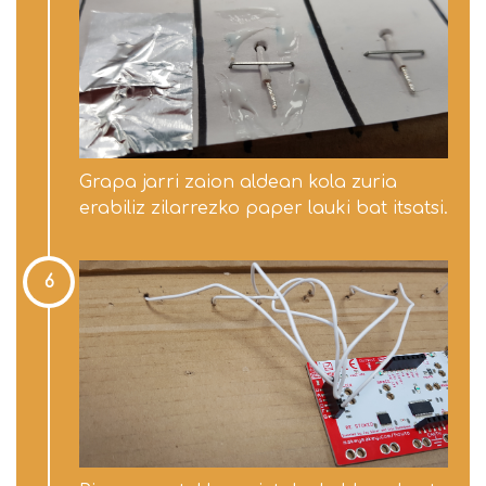
Grapa jarri zaion aldean kola zuria
erabiliz zilarrezko paper lauki bat itsatsi.
6