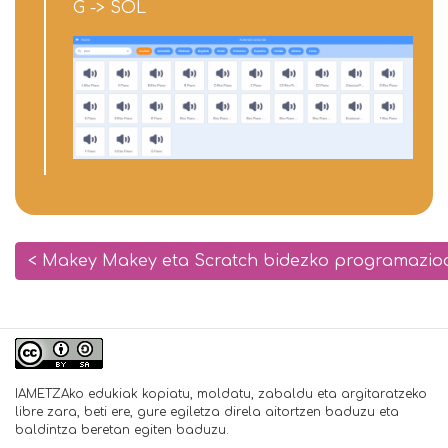
G -> SOL
< Makey Makey eta Scratch bidezko programazio
IAMETZAko edukiak kopiatu, moldatu, zabaldu eta argitaratzeko
libre zara, beti ere, gure egiletza direla aitortzen baduzu eta
baldintza beretan egiten baduzu.