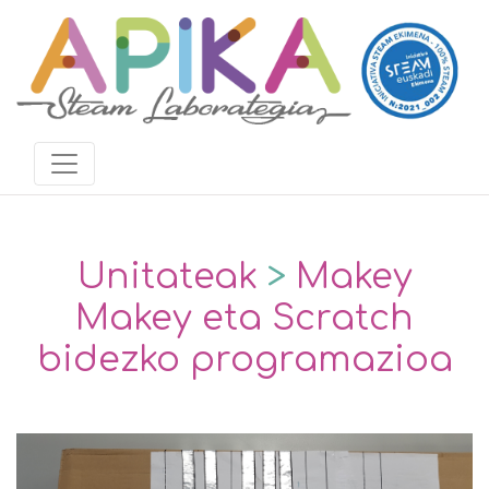
Unitateak
>
Makey
Makey eta Scratch
bidezko programazioa