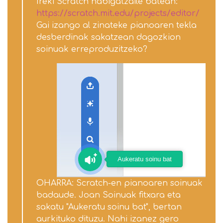
Ireki Scratch nabigatzaile batean:
https://scratch.mit.edu/projects/editor/
Gai izango al zinateke pianoaren tekla
desberdinak sakatzean dagozkion
soinuak erreproduzitzeko?
OHARRA: Scratch-en pianoaren soinuak
badaude. Joan Soinuak fitxara eta
sakatu "Aukeratu soinu bat", bertan
aurkituko dituzu. Nahi izanez gero