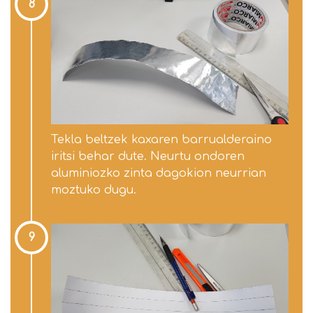
8
Tekla beltzek kaxaren barrualderaino
iritsi behar dute. Neurtu ondoren
aluminiozko zinta dagokion neurrian
moztuko dugu.
9