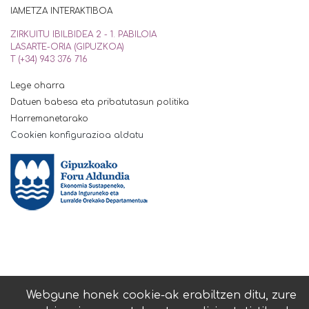
IAMETZA INTERAKTIBOA
ZIRKUITU IBILBIDEA 2 - 1. PABILOIA
LASARTE-ORIA (GIPUZKOA)
T (+34) 943 376 716
Lege oharra
Datuen babesa eta pribatutasun politika
Harremanetarako
Cookien konfigurazioa aldatu
Webgune honek cookie-ak erabiltzen ditu, zure