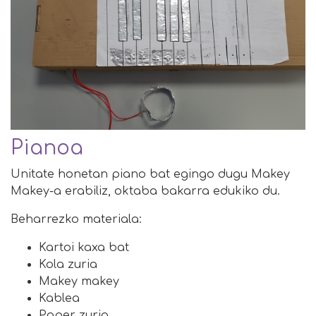
Pianoa
Unitate honetan piano bat egingo dugu Makey
Makey-a erabiliz, oktaba bakarra edukiko du.
Beharrezko materiala:
Kartoi kaxa bat
Kola zuria
Makey makey
Kablea
Paper zuria