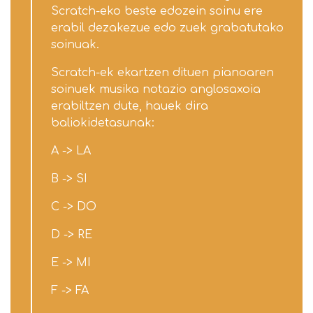
Scratch-eko beste edozein soinu ere
erabil dezakezue edo zuek grabatutako
soinuak.
Scratch-ek ekartzen dituen pianoaren
soinuek musika notazio anglosaxoia
erabiltzen dute, hauek dira
baliokidetasunak:
A -> LA
B -> SI
C -> DO
D -> RE
E -> MI
F -> FA