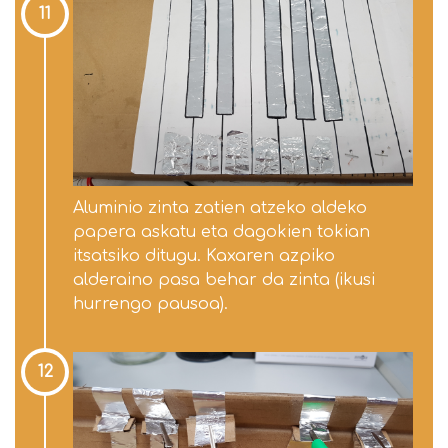
11
Aluminio zinta zatien atzeko aldeko
papera askatu eta dagokien tokian
itsatsiko ditugu. Kaxaren azpiko
alderaino pasa behar da zinta (ikusi
hurrengo pausoa).
12