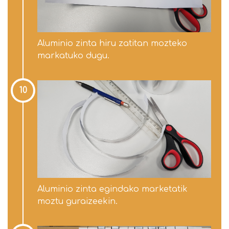
Aluminio zinta hiru zatitan mozteko
markatuko dugu.
10
Aluminio zinta egindako marketatik
moztu guraizeekin.