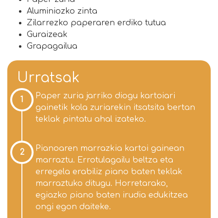
Aluminiozko zinta
Zilarrezko paperaren erdiko tutua
Guraizeak
Grapagailua
Urratsak
Paper zuria jarriko diogu kartoiari
1
gainetik kola zuriarekin itsatsita bertan
teklak pintatu ahal izateko.
Pianoaren marrazkia kartoi gainean
2
marraztu. Errotulagailu beltza eta
erregela erabiliz piano baten teklak
marraztuko ditugu. Horretarako,
egiazko piano baten irudia edukitzea
ongi egon daiteke.