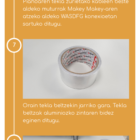
Pianoaren tekla zurietako kableen beste
aldeko muturrak Makey Makey-aren
atzeko aldeko WASDFG konexioetan
sartuko ditugu.
7
Orain tekla beltzekin jarriko gara. Tekla
beltzak aluminiozko zintaren bidez
eginen ditugu.