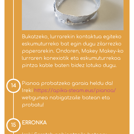
Bukatzeko, lurrarekin kontaktua egiteko
eskumuturreko bat egin dugu zilarrezko
paperarekin. Ondoren, Makey Makey-ko
lurraren konexiotik eta eskumuturrekoa
pintza kable baten bidez lotuko dugu.
Pianoa probatzeko garaia heldu da!
14
Ireki
https://apika-steam.eus/pianoa/
webgunea nabigatzaile batean eta
probatu!
ERRONKA
15