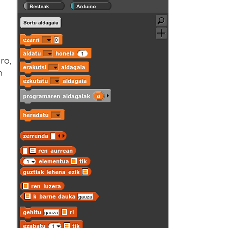
ro,
n