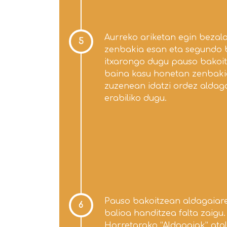
Aurreko ariketan egin bezal
5
zenbakia esan eta segundo 
itxarongo dugu pauso bakoi
baina kasu honetan zenbaki
zuzenean idatzi ordez aldag
erabiliko dugu.
Pauso bakoitzean aldagaiar
6
balioa handitzea falta zaigu.
Horretarako “Aldagaiak” ata