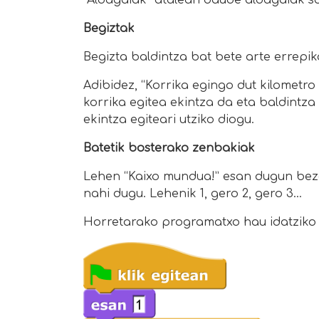
“Aldagaiak” atalean daude aldagaiak sor
Begiztak
Begizta baldintza bat bete arte errepi
Adibidez, “Korrika egingo dut kilometro 
korrika egitea ekintza da eta baldintz
ekintza egiteari utziko diogu.
Batetik bosterako zenbakiak
Lehen “Kaixo mundua!” esan dugun bez
nahi dugu. Lehenik 1, gero 2, gero 3...
Horretarako programatxo hau idatziko