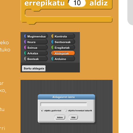
leko
atuko
ar
ko,
tu
rri