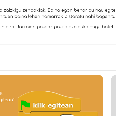
ko zaizkigu zenbakiak. Baina egon behar du hau egi
enituen baina lehen hamarrak bistaratu nahi bagenit
zen dira. Jarraian pausoz pauso azalduko dugu batet
10
gitean”