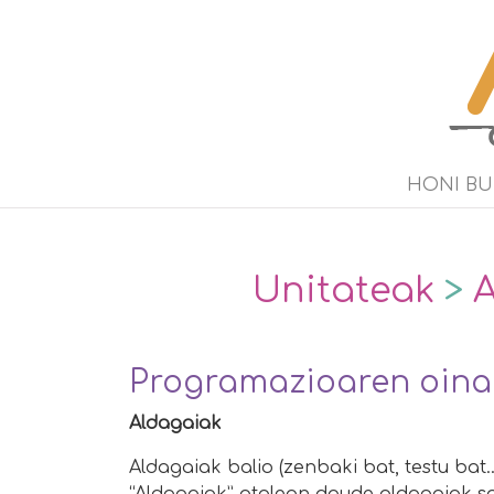
HONI B
Unitateak
>
A
Programazioaren oinarr
Aldagaiak
Aldagaiak balio (zenbaki bat, testu bat.