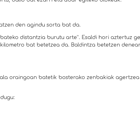
tu, balio bat ezarri eta abar egiteko blokeak.
katzen den agindu sorta bat da.
bateko distantzia burutu arte”. Esaldi hori aztertuz ge
a kilometro bat betetzea da. Baldintza betetzen denea
ala oraingoan batetik bosterako zenbakiak agertzea
 dugu: