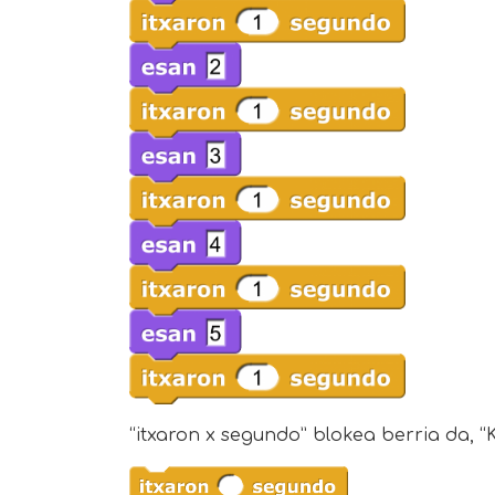
“itxaron x segundo” blokea berria da, “