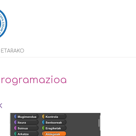
ETARAKO
programazioa
k