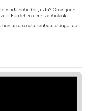
teko modu hobe bat, ezta? Oraingoan
u zer? Edo lehen ehun zenbakiak?
ik hamarrera nola zenbatu aldagai bat