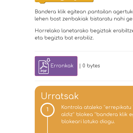
Bandera klik egitean pantailan agertu
lehen bost zenbakiak bistaratu nahi g
Horrelako lanetarako begiztak erabilt
eta begizta bat erabiliz.
Erronkak
| 0 bytes
Urratsak
Kontrola ataleko “errepikatu 
1
aldiz” blokea “bandera klik e
blokeari lotuko diogu.