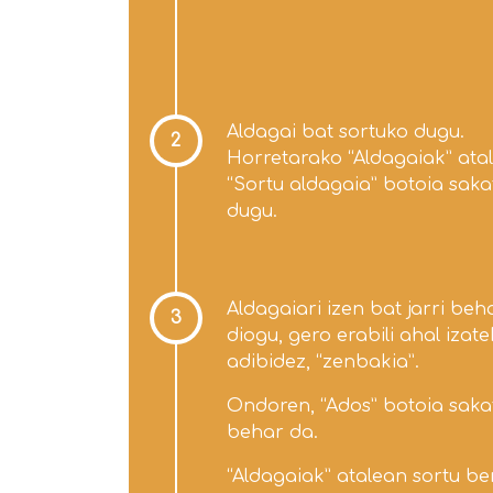
Aldagai bat sortuko dugu.
2
Horretarako “Aldagaiak” ata
“Sortu aldagaia” botoia sak
dugu.
Aldagaiari izen bat jarri beh
3
diogu, gero erabili ahal izate
adibidez, “zenbakia”.
Ondoren, “Ados” botoia saka
behar da.
“Aldagaiak” atalean sortu be