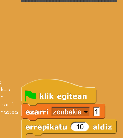
a
okea
en
eran 1
 hastea