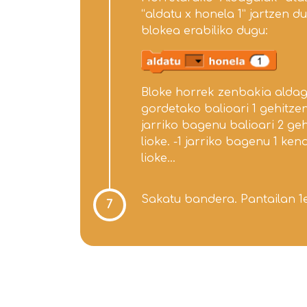
“aldatu x honela 1” jartzen d
blokea erabiliko dugu:
Bloke horrek zenbakia alda
gordetako balioari 1 gehitzen
jarriko bagenu balioari 2 ge
lioke. -1 jarriko bagenu 1 ke
lioke...
Sakatu bandera. Pantailan 1e
7