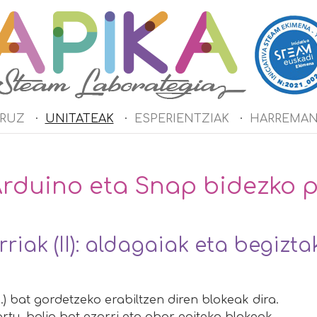
URUZ
UNITATEAK
ESPERIENTZIAK
HARREMAN
rduino eta Snap bidezko 
iak (II): aldagaiak eta begizta
..) bat gordetzeko erabiltzen diren blokeak dira.