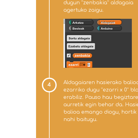
dugun “zenbakia” aldagaia
agertuko zaigu.
Aldagaiaren hasierako balio
4
ezarriko dugu “ezarri x 0” bl
erabiliz. Pauso hau begiztar
aurretik egin behar da. Hasi
balioa emango diogu, hortik
nahi baitugu.