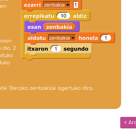
uen
gaian
 dio. 2
hituko
nduko
tik 10erako zenbakiak agertuko dira.
< Ar