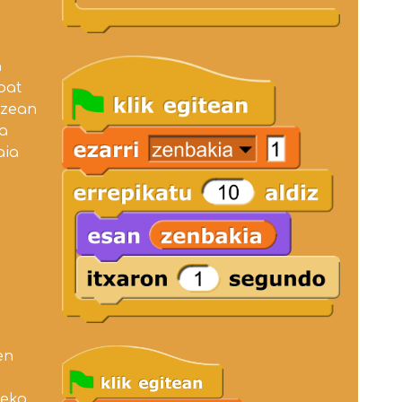
a
bat
tzean
a
aia
en
leko