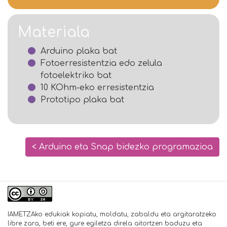
Materiala
Arduino plaka bat
Fotoerresistentzia edo zelula
fotoelektriko bat
10 KOhm-eko erresistentzia
Prototipo plaka bat
< Arduino eta Snap bidezko programazioa
IAMETZAko edukiak kopiatu, moldatu, zabaldu eta argitaratzeko
libre zara, beti ere, gure egiletza direla aitortzen baduzu eta