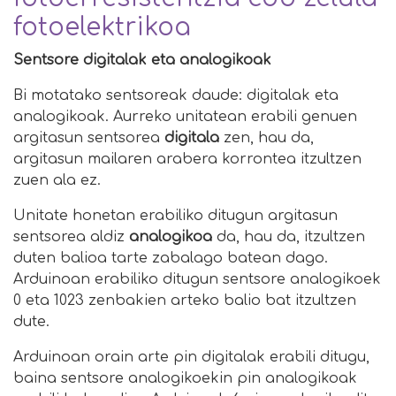
fotoelektrikoa
Sentsore digitalak eta analogikoak
Bi motatako sentsoreak daude: digitalak eta
analogikoak. Aurreko unitatean erabili genuen
argitasun sentsorea
digitala
zen, hau da,
argitasun mailaren arabera korrontea itzultzen
zuen ala ez.
Unitate honetan erabiliko ditugun argitasun
sentsorea aldiz
analogikoa
da, hau da, itzultzen
duten balioa tarte zabalago batean dago.
Arduinoan erabiliko ditugun sentsore analogikoek
0 eta 1023 zenbakien arteko balio bat itzultzen
dute.
Arduinoan orain arte pin digitalak erabili ditugu,
baina sentsore analogikoekin pin analogikoak