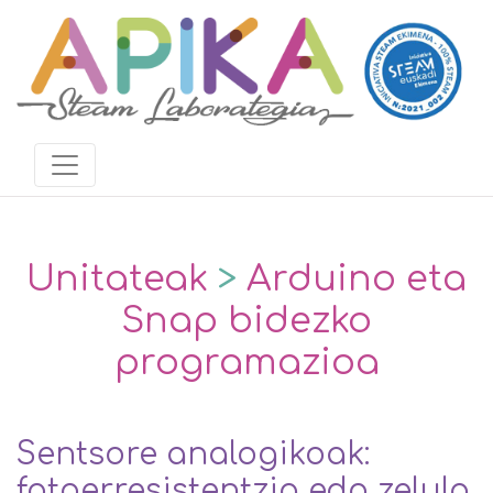
Unitateak
>
Arduino eta
Snap bidezko
programazioa
Sentsore analogikoak:
fotoerresistentzia edo zelula