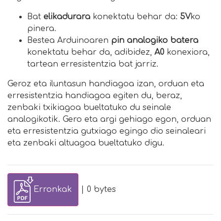
Bat
elikadurara
konektatu behar da:
5V
ko
pinera.
Bestea Arduinoaren
pin analogiko batera
konektatu behar da, adibidez,
A0
konexiora,
tartean erresistentzia bat jarriz.
Geroz eta iluntasun handiagoa izan, orduan eta
erresistentzia handiagoa egiten du, beraz,
zenbaki txikiagoa bueltatuko du seinale
analogikotik. Gero eta argi gehiago egon, orduan
eta erresistentzia gutxiago egingo dio seinaleari
eta zenbaki altuagoa bueltatuko digu.
Erronkak
| 0 bytes