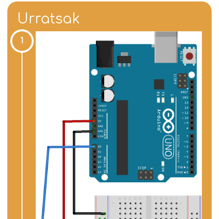
Urratsak
1