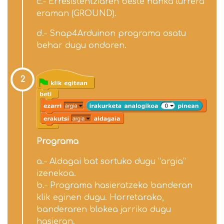
c.- Erresistentziaren beste hanka lurrera
eraman (GROUND).
d.- Snap4Arduinon programa osatu
behar dugu ondoren.
2
Programa
a.- Aldagai bat sortuko dugu “argia”
izenekoa.
b.- Programa hasieratzeko banderan
klik eginen dugu. Horretarako,
banderaren blokea jarriko dugu
hasieran.