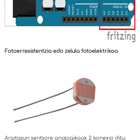
Fotoerresistentzia edo zelula fotoelektrikoa
Argitasun sentsore analogikoak 2 konexio ditu: