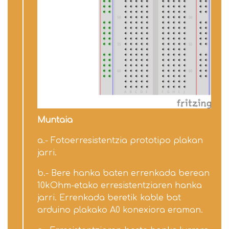
Muntaia
a.- Fotoerresistentzia prototipo plakan
jarri.
b.- Bere hanka baten errenkada berean
10kOhm-etako erresistentziaren hanka
jarri. Errenkada beretik kable bat
arduino plakako A0 konexiora eraman.