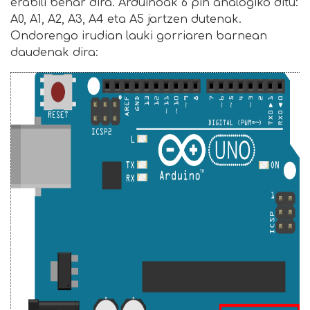
erabili behar dira. Arduinoak 6 pin analogiko ditu:
A0, A1, A2, A3, A4 eta A5 jartzen dutenak.
Ondorengo irudian lauki gorriaren barnean
daudenak dira: