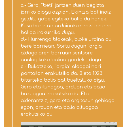
c.- Gero, “beti” jartzen duen begizta
jarriko diogu azpian. Ekintza bat inoiz
gelditu gabe egiteko balio du honek.
Kasu honetan arduinoko sentsorearen
balioa irakurriko dugu.
d.- Hurrengo blokeak, bloke urdina du
bere barnean. Sortu dugun “argia”
aldagaiaren barruan sentsore
analogikoko balioa gordeko dugu.
e.- Bukatzeko, “argia” aldagai hori
pantailan erakutsiko da. 0 eta 1023
bitarteko balio bat bueltatuko digu.
Gero eta ilunagoa, orduan eta balio
baxuagoa erakutsiko du. Eta
alderantziz, gero eta argitasun gehiago
egon, orduan eta balio altuagoa
erakutsiko du.