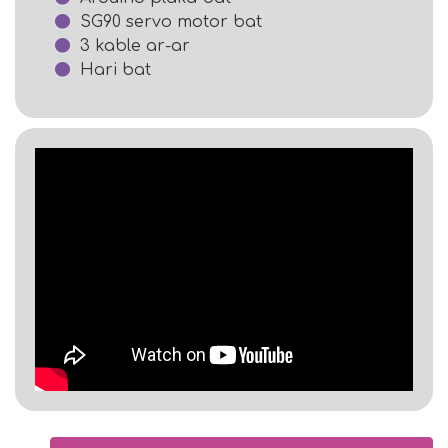
SG90 servo motor bat
3 kable ar-ar
Hari bat