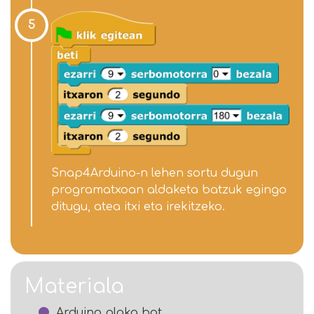
5
Snap4Arduino-n lehen sortu dugun
programatxoan aldaketa batzuk egingo
ditugu, atea itxi eta irekitzeko.
Materiala
Arduino plaka bat