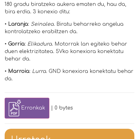
180 gradu biratzeko aukera ematen du, hau da,
bira erdia. 3 konexio ditu:
•
Laranja
:
Seinalea
. Biratu beharreko angelua
kontrolatzeko erabiltzen da.
•
Gorria
:
Elikadura
. Motorrak lan egiteko behar
duen elektrizitatea. 5Vko konexiora konektatu
behar da.
•
Marroia
:
Lurra
. GND konexiora konektatu behar
da.
Erronkak
| 0 bytes