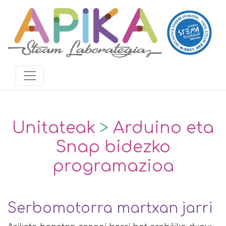
Unitateak
>
Arduino eta
Snap bidezko
programazioa
Serbomotorra martxan jarri