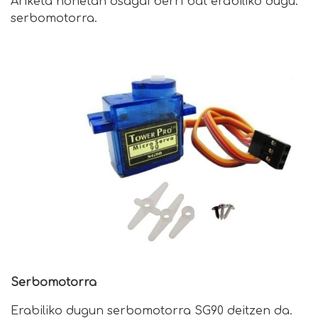
Ariketa honetan osagai berri bat erabiliko dugu:
serbomotorra.
Serbomotorra
Erabiliko dugun serbomotorra SG90 deitzen da.