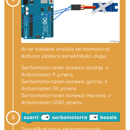
Ar-ar kableak erabiliz serbomotorra
Arduino plakara konektatuko dugu:
Serbomotorraren konexio laranja ->
Arduinoaren 9 pinera.
Serbomotorraren konexio gorria ->
Arduinoaren 5V pinera.
Serbomotorraren konexio marroia ->
Arduinoaren GND pinera.
3
Snap4Arduino-n serbomotorrak