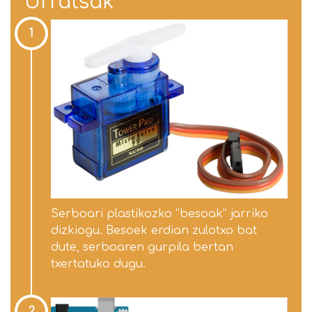
Urratsak
1
Serboari plastikozko “besoak” jarriko
dizkiogu. Besoek erdian zulotxo bat
dute, serboaren gurpila bertan
txertatuko dugu.
2