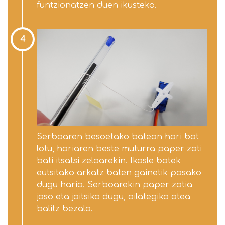
funtzionatzen duen ikusteko.
4
Serboaren besoetako batean hari bat
lotu, hariaren beste muturra paper zati
bati itsatsi zeloarekin. Ikasle batek
eutsitako arkatz baten gainetik pasako
dugu haria. Serboarekin paper zatia
jaso eta jaitsiko dugu, oilategiko atea
balitz bezala.